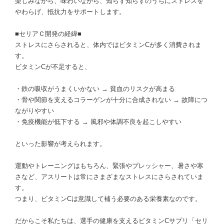
楽しみながら、味わいながら、知らず知らずのうちにストレスを
やわらげ、抵抗力をサポートします。
■セリアＣ開発の経緯■
ストレスにさらされると、体内ではビタミンCが多く消費されま
す。
ビタミンCが不足すると、
・鉄の吸収がうまくいかない → 貧血のリスクが高まる
・骨や関節を支えるコラーゲンが十分に合成されない → 故障につ
ながりやすい
・免疫機能が低下する → 風邪や体調不良を起こしやすい
といった影響が考えられます。
運動やトレーニングはもちろん、緊張やプレッシャー、暑さや寒
さなど、アスリートは常にさまざまなストレスにさらされていま
す。
つまり、ビタミンCは意識して補う必要のある栄養素なのです。
だからこそ私たちは、選手の健康を支えるビタミンCサプリ「セリ