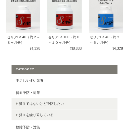
セリアFe 40（約２～
セリアCa 40（約３
セリアFe 100（約６
３ヶ月分）
～５カ月分）
～１０ヶ月分）
¥4,320
¥4,320
¥10,800
CATEGORY
不足しやすい栄養
貧血予防・対策
貧血ではないけど予防したい
貧血を繰り返している
故障予防・対策