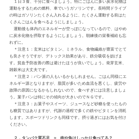
１日３食、十分に食べましょう。特にごはんに多い炭水化物は
運動をするための燃料、車でいうガソリンです。長時間ドライブ
の時はガソリンたくさん入れるように、たくさん運動する前はた
くさんごはんを食べるようにしましょう。
運動後も体内のエネルギーが空っぽになっているので、はやめ
に炭水化物を摂取するようにしましょう。朝練後の栄養補給も忘
れずに。
＊注意１：玄米はビタミン、ミネラル、食物繊維が豊富でとて
も良さそうですが、デトックス効果があり、鉄分吸収を妨げま
す。貧血予防改善の際は避けたほうが良いでしょう。発芽玄米、
雑穀米は大丈夫です。
＊注意２：パン派の人もいるかもしれません。ごはん同様にエ
ネルギー源となりますが、脂質が多いため血流を悪くし、疲労や
故障の原因になるかもしれないので、食べすぎには注意しましょ
う。菓子パンは特にその傾向が大きいのでＮＧです。
＊注意３：お菓子やスイーツ、ジュースなど砂糖を使ったもの
も糖質ではありますが、代謝の過程で多くの鉄やビタミンを消耗
します。スポーツドリンクも同様です。摂り過ぎにはお気を付け
ください。
２．タンパク質不足 ≈ 肉や魚はしっかり食べてる？