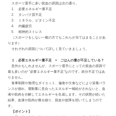
スポーツ選手に多い貧血の原因は次の通り。
1. 必要エネルギー量不足
2. タンパク質不足
3. ミネラル、ビタミン不足
4. 内臓疲労
5. 精神的ストレス
（スポーツをしない一般の方でもこれらが当てはまることがあ
ります）
それぞれの原因について詳しく見ていきましょう。
１．必要エネルギー量不足 ≈ ごはんの量が不足している？
意外かもしれませんが、スポーツ選手にとっての貧血の原因で
最も多いのが “必要エネルギー量不足”なのです。鉄分不足ではあ
りません。
食事制限や無理なダイエット、偏食や欠食などにより栄養バラ
ンスが崩れ、運動量に見合ったエネルギー補給がされないと、血
液や筋肉を分解してエネルギーを生成します。
その状態が続いた
結果、血液や筋肉が痩せ細り、貧血や故障を招いてしまうので
す。
【ポイント】