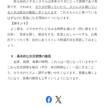
鉄を始めとするミネラルは本来カラダにとって異物であり有
害です。それゆえ、
カラダが弱っていたり、ストレスを感じてい
るときは鉄分が吸収し辛くなります
。これもちゃんと食べている
はずなのに貧血になる理由の１つになります。
【ポイント】
よく寝る、スマホやテレビをみる時間を減らす（特に寝る３０
分前）、音楽を聴く、散歩をする、友達とおしゃべりする、お風
呂でくつろぐ等、自分にあうストレス軽減方法を実践してみまし
ょう。
６．基本的な生活習慣の徹底
起床、就寝、食事の時間。これらは一定になっていますか？
これら生活習慣を毎日（平日・休日関係なく）一定にすること
で、カラダのリズム・調子が整いやすくなります。胃腸も働くよ
うになり、栄養の吸収も上手くいくようになります。