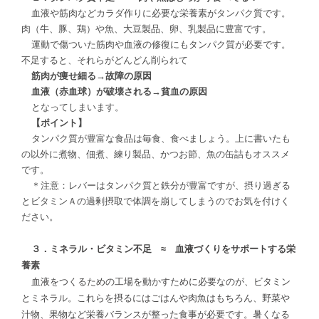
血液や筋肉などカラダ作りに必要な栄養素がタンパク質です。
肉（牛、豚、鶏）や魚、大豆製品、卵、乳製品に豊富です。
運動で傷ついた筋肉や血液の修復にもタンパク質が必要です。
不足すると、それらがどんどん削られて
筋肉が痩せ細る→故障の原因
血液（赤血球）が破壊される→貧血の原因
となってしまいます。
【ポイント】
タンパク質が豊富な食品は毎食、食べましょう。上に書いたも
の以外に煮物、佃煮、練り製品、かつお節、魚の缶詰もオススメ
です。
＊注意：レバーはタンパク質と鉄分が豊富ですが、摂り過ぎる
とビタミンＡの過剰摂取で体調を崩してしまうのでお気を付けく
ださい。
３．ミネラル・ビタミン不足 ≈ 血液づくりをサポートする栄
養素
血液をつくるための工場を動かすために必要なのが、ビタミン
とミネラル。これらを摂るにはごはんや肉魚はもちろん、野菜や
汁物、果物など栄養バランスが整った食事が必要です。暑くなる