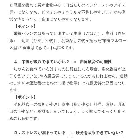
と胃腸が疲れて炭水化物中心（口当たりのよいソーメンやアイス
等）になりがち。ビタミンやミネラルが不足しやすいことから疲
労が溜まったり、貧血になりやすくなります。
【ポイント】
栄養バランスは整っていますか？主食（ごはん）、主菜（肉魚
卵）、副菜（野菜、汁物）、乳製品と果物が揃った“栄養フルコー
ス型”の食事はできていればOKです。
４．栄養が吸収できていない？ ≈ 内臓疲労の可能性
ちゃんと食べているはずなのに貧血になる場合、消化器官が上
手く働いていない≈内臓疲労になっているのかもしれません。運動
のしすぎや運動後の油もの（揚げ物等）は内臓疲労の原因になり
ます。
【ポイント】
消化器官への負担が小さい食事（脂が少ない料理、煮物、具沢
山の汁物など）を摂ると良いでしょう。
よく噛んでゆっくり食べ
る
のも有効です。
５．ストレスが溜まっている ≈ 鉄分を吸収できていない？