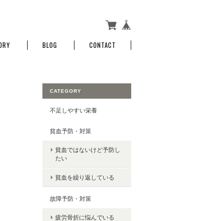
ORY
BLOG
CONTACT
CATEGORY
不足しやすい栄養
貧血予防・対策
貧血ではないけど予防し
たい
貧血を繰り返している
故障予防・対策
疲労骨折に悩んでいる