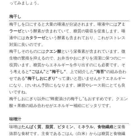
ってみましょう。
梅干し
梅干しを口にすると大量の唾液が分泌されます。唾液中には
アミ
ラーゼ
という酵素が含まれていて、糖質の吸収を促進します。唾
液中には
カタラーゼ
という酵素も含まれており、これがストレス
対策に良いのです。
梅干しそのものには
クエン酸
という栄養素が含まれています。微
生物の繁殖を抑えるので、お弁当やおにぎりを清潔に保つのに一
役買います。糖質からエネルギーを作り出すのにも必要です。そ
う考えると
“ごはん”
と
”梅干し“
、上で紹介した
”海苔“
の組み合わ
せである
”梅干しおにぎり“
って凄いと思いませんか？エネルギー
になり、けいれん予防にもなります。練習やレース前にとても良
いですね。
梅干しおにぎり以外に“蜂蜜漬けの梅干し”もおすすめです。クエン
酸＋果糖の組み合わせがエネルギー補給にピッタリです。
味噌汁
味噌は
たんぱく質、脂質、ビタミン、ミネラル、食物繊維
と栄養
抜群な食材です。主食であるごはん（白米）からは糖質と食物繊