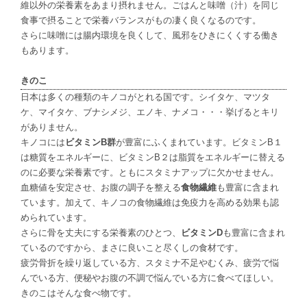
維以外の栄養素をあまり摂れません。ごはんと味噌（汁）を同じ
食事で摂ることで栄養バランスがもの凄く良くなるのです。
さらに味噌には腸内環境を良くして、風邪をひきにくくする働き
もあります。
きのこ
日本は多くの種類のキノコがとれる国です。シイタケ、マツタ
ケ、マイタケ、ブナシメジ、エノキ、ナメコ・・・挙げるとキリ
がありません。
キノコには
ビタミン
B
群
が豊富にふくまれています。ビタミン
B
１
は糖質をエネルギーに、ビタミン
B
２は脂質をエネルギーに替える
のに必要な栄養素です。ともにスタミナアップに欠かせません。
血糖値を安定させ、お腹の調子を整える
食物繊維
も豊富に含まれ
ています。加えて、キノコの食物繊維は免疫力を高める効果も認
められています。
さらに骨を丈夫にする栄養素のひとつ、
ビタミン
D
も豊富に含まれ
ているのですから、まさに良いこと尽くしの食材です。
疲労骨折を繰り返している方、スタミナ不足やむくみ、疲労で悩
んでいる方、便秘やお腹の不調で悩んでいる方に食べてほしい。
きのこはそんな食べ物です。