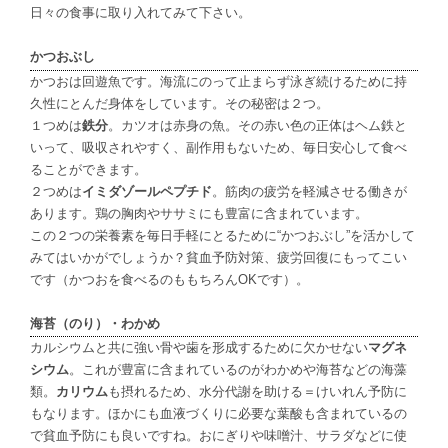
日々の食事に取り入れてみて下さい。
かつおぶし
かつおは回遊魚です。海流にのって止まらず泳ぎ続けるために持
久性にとんだ身体をしています。その秘密は２つ。
１つめは
鉄分
。カツオは赤身の魚。その赤い色の正体はヘム鉄と
いって、吸収されやすく、副作用もないため、毎日安心して食べ
ることができます。
２つめは
イミダゾールペプチド
。筋肉の疲労を軽減させる働きが
あります。鶏の胸肉やササミにも豊富に含まれています。
この２つの栄養素を毎日手軽にとるために“かつおぶし”を活かして
みてはいかがでしょうか？貧血予防対策、疲労回復にもってこい
です（かつおを食べるのももちろん
OK
です）。
海苔（のり）・わかめ
カルシウムと共に強い骨や歯を形成するために欠かせない
マグネ
シウム
。これが豊富に含まれているのがわかめや海苔などの海藻
類。
カリウム
も摂れるため、水分代謝を助ける＝けいれん予防に
もなります。ほかにも血液づくりに必要な葉酸も含まれているの
で貧血予防にも良いですね。おにぎりや味噌汁、サラダなどに使